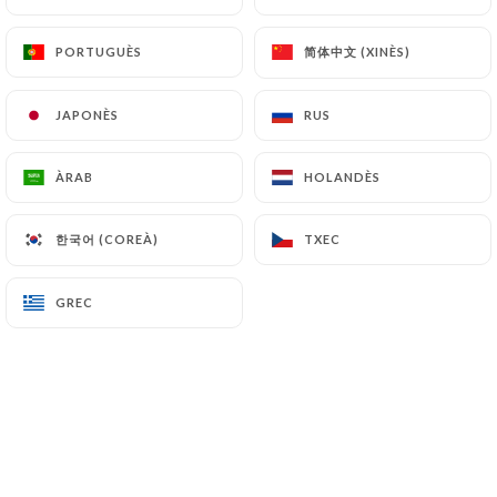
15,5€
简体中文 (XINÈS)
简体中文 (XINÈS)
PORTUGUÈS
PORTUGUÈS
Poke bowl Veggie
Riz, falafel, avocat, algue wakamé, edamamé,
JAPONÈS
JAPONÈS
RUS
RUS
aubergine, carotte & graines de sésame
15.5€
ÀRAB
ÀRAB
HOLANDÈS
HOLANDÈS
한국어 (COREÀ)
한국어 (COREÀ)
TXEC
TXEC
Tartares
GREC
GREC
Tartare de boeuf
Boeuf haché Frites maison & salade
15.90€
Tartare de saumon