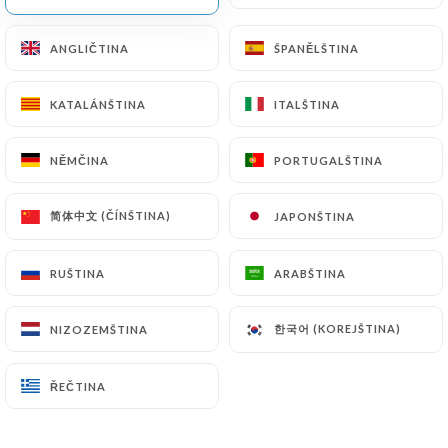
CS
NABÍDKA
ANGLIČTINA
ANGLIČTINA
ŠPANĚLŠTINA
ŠPANĚLŠTINA
KATALÁNŠTINA
KATALÁNŠTINA
ITALŠTINA
ITALŠTINA
NĚMČINA
NĚMČINA
PORTUGALŠTINA
PORTUGALŠTINA
/
DOMŮ
RECENZE
简体中文 (ČÍNŠTINA)
简体中文 (ČÍNŠTINA)
JAPONŠTINA
JAPONŠTINA
Recenze
RUŠTINA
RUŠTINA
ARABŠTINA
ARABŠTINA
한국어 (KOREJŠTINA)
한국어 (KOREJŠTINA)
NIZOZEMŠTINA
NIZOZEMŠTINA
33 recenze společnosti Uniiti
4.3 / 5
ŘEČTINA
ŘEČTINA
100% skutečné, ověřené recenze.