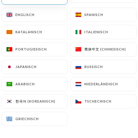
DE
MENÜ
ENGLISCH
ENGLISCH
SPANISCH
SPANISCH
KATALANISCH
KATALANISCH
ITALIENISCH
ITALIENISCH
简体中文 (CHINESISCH)
简体中文 (CHINESISCH)
PORTUGIESISCH
PORTUGIESISCH
/
START
BEWERTUNGEN
JAPANISCH
JAPANISCH
RUSSISCH
RUSSISCH
Bewertungen
ARABISCH
ARABISCH
NIEDERLÄNDISCH
NIEDERLÄNDISCH
한국어 (KOREANISCH)
한국어 (KOREANISCH)
TSCHECHISCH
TSCHECHISCH
33 Bewertungen auf Uniiti
4.3 / 5
GRIECHISCH
GRIECHISCH
100% echte, überprüfte Bewertungen.