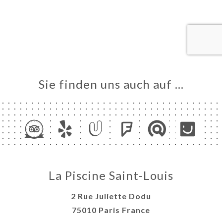
ART
VIEREN
ERIE
RTUNG
NÜ
TAKT
Sie finden uns auch auf …
La Piscine Saint-Louis
2 Rue Juliette Dodu
75010 Paris France